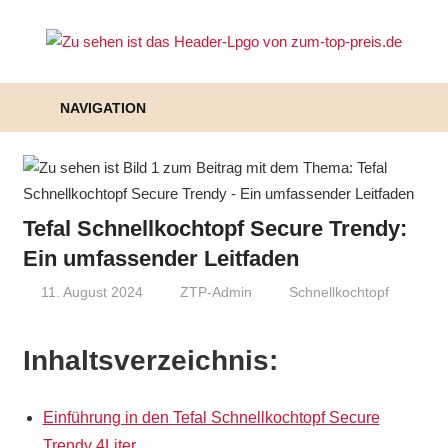
Zum
Inhalt
Zu
springen
To
NAVIGATION
Pr
–
Pr
Tefal Schnellkochtopf Secure Trendy:
Ein umfassender Leitfaden
au
11. August 2024
ZTP-Admin
Schnellkochtopf
de
All
Inhaltsverzeichnis:
Einführung in den Tefal Schnellkochtopf Secure
Trendy 4Liter