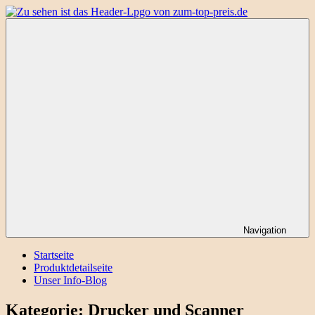
Zum
Inhalt
Zum-
springen
Top-
Preis.de
–
Produkte
aus
dem
Alltag
Navigation
Startseite
Produktdetailseite
Unser Info-Blog
Kategorie:
Drucker und Scanner