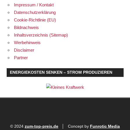
Impressum / Kontakt
Datenschutzerklärung
Cookie-Richtlinie (EU)
Bildnachweis
Inhaltsverzeichnis (Sitemap)
Werbehinweis
Disclaimer
Partner
ENERGIEKOSTEN SENKEN – STROM PRODUZIEREN
© 2024
zum-top-preis.de
│ Concept by
Funrotic Media