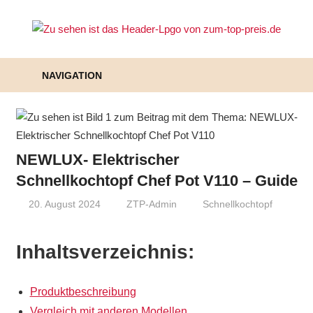
Zum
Inhalt
Zu
springen
To
NAVIGATION
Pr
–
Pr
NEWLUX- Elektrischer
Schnellkochtopf Chef Pot V110 – Guide
au
20. August 2024
ZTP-Admin
Schnellkochtopf
de
All
Inhaltsverzeichnis:
Produktbeschreibung
Vergleich mit anderen Modellen