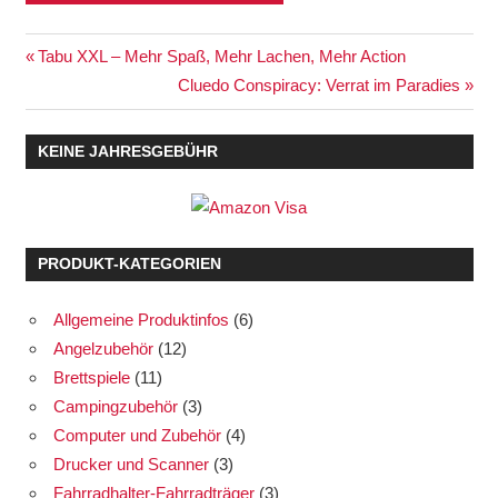
Beitragsnavigation
Vorheriger
Tabu XXL – Mehr Spaß, Mehr Lachen, Mehr Action
Beitrag:
Nächster
Cluedo Conspiracy: Verrat im Paradies
Beitrag:
KEINE JAHRESGEBÜHR
PRODUKT-KATEGORIEN
Allgemeine Produktinfos
(6)
Angelzubehör
(12)
Brettspiele
(11)
Campingzubehör
(3)
Computer und Zubehör
(4)
Drucker und Scanner
(3)
Fahrradhalter-Fahrradträger
(3)