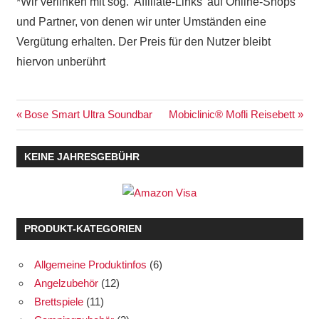
*Wir verlinken mit sog. 'Affiliate-Links' auf Online-Shops
und Partner, von denen wir unter Umständen eine
Vergütung erhalten. Der Preis für den Nutzer bleibt
hiervon unberührt
Beitragsnavigation
Vorheriger
Nächster
Bose Smart Ultra Soundbar
Mobiclinic® Mofli Reisebett
Beitrag:
Beitrag:
KEINE JAHRESGEBÜHR
PRODUKT-KATEGORIEN
Allgemeine Produktinfos
(6)
Angelzubehör
(12)
Brettspiele
(11)