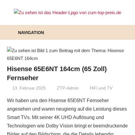
Zum
Inhalt
Zu
springen
To
NAVIGATION
Pr
–
Pr
Hisense 65E6NT 164cm (65 Zoll)
Fernseher
au
13. Februar 2025
ZTP-Admin
HiFi und TV
de
Wir haben uns den Hisense 65E6NT Fernseher
All
angesehen und waren neugierig auf die Leistung dieses
Smart TVs. Mit seiner 4K UHD Auflösung und
Technologien wie Dolby Vision bringt er beeindruckende
Bilder auf den Bildschirm, die die Details lebendig